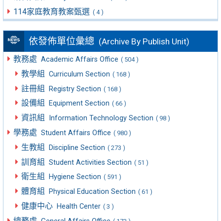
114家庭教育教案甄選
( 4 )
依發佈單位彙總
(Archive By Publish Unit)
教務處
Academic Affairs Office
( 504 )
教學組
Curriculum Section
( 168 )
註冊組
Registry Section
( 168 )
設備組
Equipment Section
( 66 )
資訊組
Information Technology Section
( 98 )
學務處
Student Affairs Office
( 980 )
生教組
Discipline Section
( 273 )
訓育組
Student Activities Section
( 51 )
衛生組
Hygiene Section
( 591 )
體育組
Physical Education Section
( 61 )
健康中心
Health Center
( 3 )
總務處