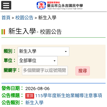
跳
至
選
單
主
首頁
>
校園公告
>
新生入學
要
新生入學
- 校園公告
內
容
區
類別：
單位：
送
關鍵字：
出
2026-08-06
115學年度新生始業輔導注意事項
置頂
新生入學