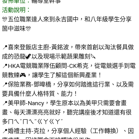
發佈單位：
輔導室幹事
活動說明：
🎊五位職業達人來到永吉國中，和八年級學生分享
箇中滋味🎊
📍喜來登飯店主廚-黃銘波，帶來首創以淘汰餐具做
成的恐龍🦖以及現場示範蔬果雕刻🔪
📍HKA電競職業隊伍顧問-CK希克，從電競選手到電
競教練🎮，讓學生了解這個新興產業！
📍保險業務-鄧暐橋，分享如何踏進這行業、以及需
要具備什麼人格特質、能力！
📍美甲師-Nancy，學生原本以為美甲只需要會畫
畫、每天漂漂亮亮就好，聽完講座後才知道還有很
多ㄇㄟˇㄇㄟˉㄍㄚㄍㄚˇ
📍婚禮主持-克拉，分享個人經驗（工作轉換）、因