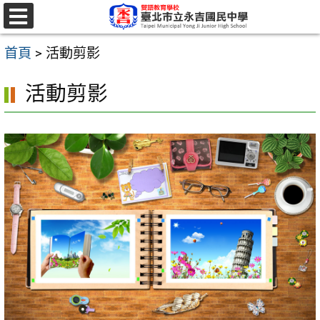
跳
至
選
單
主
首頁
>
活動剪影
要
活動剪影
內
容
區