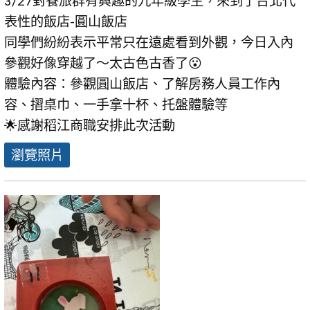
3/27對餐旅群有興趣的九年級學生，來到了台北代
表性的飯店-圓山飯店
同學們紛紛表示平常只在遠處看到外觀，今日入內
參觀好像穿越了～太古色古香了😮
體驗內容：參觀圓山飯店、了解房務人員工作內
容、摺桌巾、一手拿十杯、托盤體驗等
🌟感謝稻江商職安排此次活動
瀏覽照片