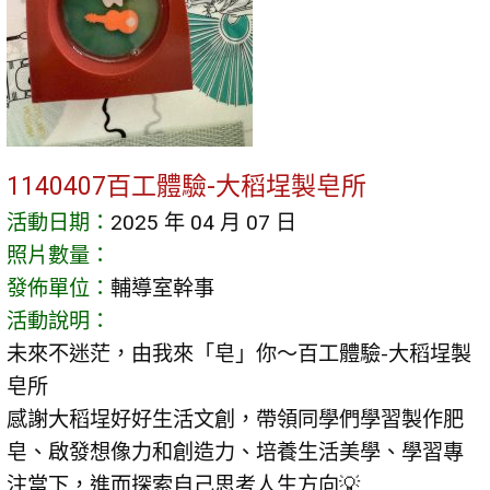
1140407百工體驗-大稻埕製皂所
活動日期：
2025 年 04 月 07 日
照片數量：
發佈單位：
輔導室幹事
活動說明：
未來不迷茫，由我來「皂」你～百工體驗-大稻埕製
皂所
感謝大稻埕好好生活文創，帶領同學們學習製作肥
皂、啟發想像力和創造力、培養生活美學、學習專
注當下，進而探索自己思考人生方向💡