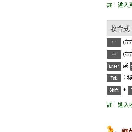
註：進入
收合式 (
(左
(右
或
Enter
：移
Tab
+
Shift
註：進入