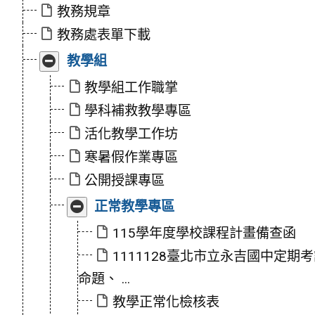
合
教務規章
教務處表單下載
展
教學組
開/
收
教學組工作職掌
合
學科補救教學專區
活化教學工作坊
寒暑假作業專區
公開授課專區
展
正常教學專區
開/
收
115學年度學校課程計畫備查函
合
1111128臺北市立永吉國中定期
命題、 ...
教學正常化檢核表