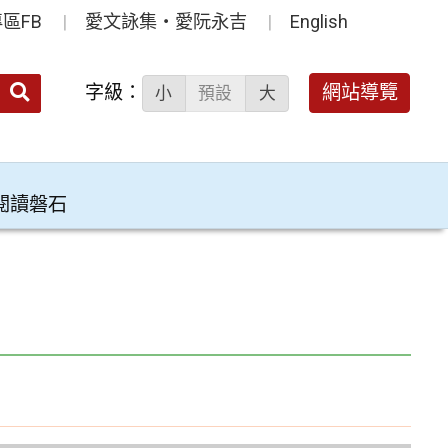
區FB
愛文詠集‧愛阮永吉
English
送出
字級：
網站導覽
小
預設
大
搜
尋：
閱讀磐石