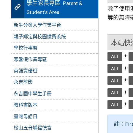
學生家長專區
Parent &
除了使用
Student's Area
等的無障
新生分發入學作業平台
親子綁定與校園繳費系統
本站快速鍵
學校行事曆
+
ALT
寒暑假作業專區
+
ALT
英語資優班
+
ALT
永吉剪影
+
ALT
永吉國中學生手冊
+
ALT
教科書版本
臺灣母語日
註：Fi
松山五分埔福德宮