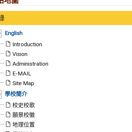
站地圖
錄
展
English
開/
收
Introduction
合
Vision
Administration
E-MAIL
Site Map
展
學校簡介
開/
收
校史校歌
合
願景校徽
地理位置