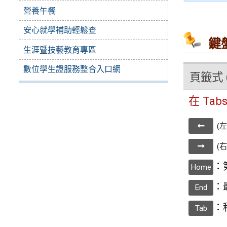
營養午餐
安心就學補助輕鬆查
鍵
生涯暨技藝教育專區
數位學生證服務整合入口網
頁籤式 
在 Ta
(
(
：
Home
：
End
：
Tab