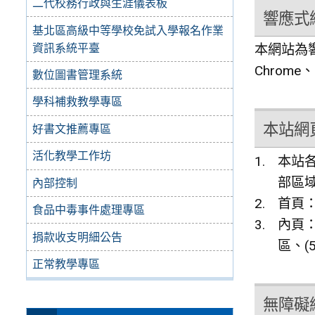
二代校務行政與生涯儀表板
響應式網頁
基北區高級中等學校免試入學報名作業
資訊系統平臺
本網站為響
Chrome
數位圖書管理系統
學科補救教學專區
本站網
好書文推薦專區
活化教學工作坊
本站各
部區
內部控制
首頁：
食品中毒事件處理專區
內頁：
捐款收支明細公告
區、(
正常教學專區
無障礙網站服