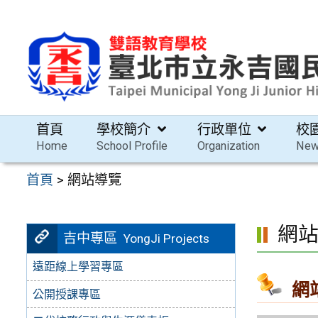
跳
至
主
要
內
容
首頁
學校簡介
行政單位
校
區
Home
School Profile
Organization
Ne
首頁
>
網站導覽
網
吉中專區
YongJi Projects
遠距線上學習專區
網
公開授課專區