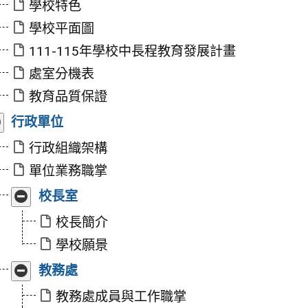
學校特色
學校平面圖
111-115年學校中長程教育發展計畫
處室分機表
教育品質保證
展
行政單位
開/
收
行政組織架構
合
單位業務職掌
展
校長室
開/
收
校長簡介
合
學校願景
展
教務處
開/
收
教務處成員與工作職掌