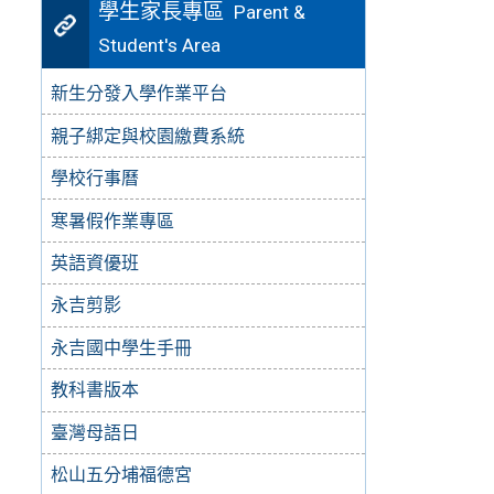
學生家長專區
Parent &
Student's Area
新生分發入學作業平台
親子綁定與校園繳費系統
學校行事曆
寒暑假作業專區
英語資優班
永吉剪影
永吉國中學生手冊
教科書版本
臺灣母語日
松山五分埔福德宮