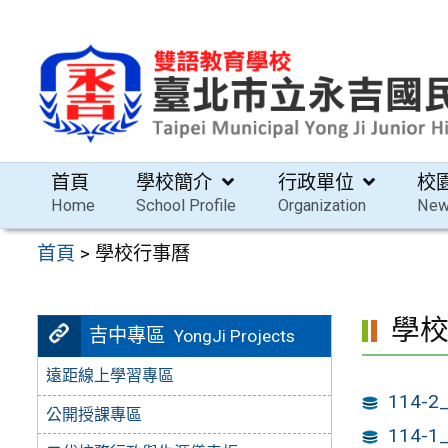
跳
至
主
要
內
容
首頁
學校簡介
行政單位
校
區
Home
School Profile
Organization
Ne
首頁
>
學校行事曆
學
吉中專區
YongJi Projects
遠距線上學習專區
114-2_
公開授課專區
114-1_