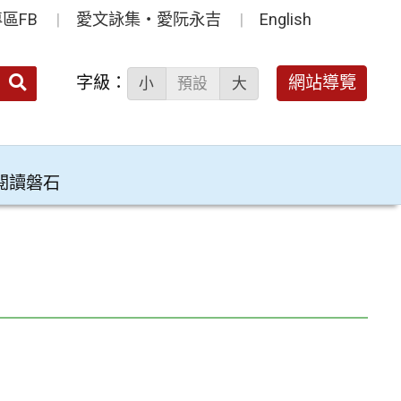
區FB
愛文詠集‧愛阮永吉
English
送出
字級：
網站導覽
小
預設
大
搜
尋：
閱讀磐石