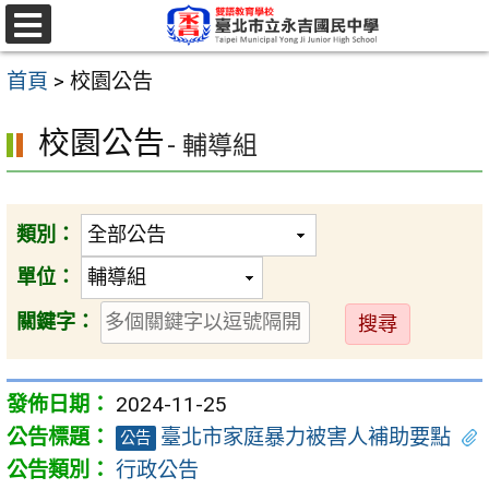
跳
至
選
單
主
首頁
>
校園公告
要
校園公告
- 輔導組
內
容
區
類別：
單位：
送
關鍵字：
出
2024-11-25
臺北市家庭暴力被害人補助要點
公告
行政公告