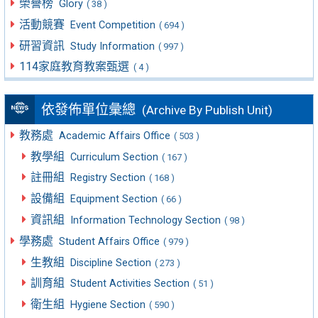
榮譽榜
Glory
( 38 )
活動競賽
Event Competition
( 694 )
研習資訊
Study Information
( 997 )
114家庭教育教案甄選
( 4 )
依發佈單位彙總
(Archive By Publish Unit)
教務處
Academic Affairs Office
( 503 )
教學組
Curriculum Section
( 167 )
註冊組
Registry Section
( 168 )
設備組
Equipment Section
( 66 )
資訊組
Information Technology Section
( 98 )
學務處
Student Affairs Office
( 979 )
生教組
Discipline Section
( 273 )
訓育組
Student Activities Section
( 51 )
衛生組
Hygiene Section
( 590 )