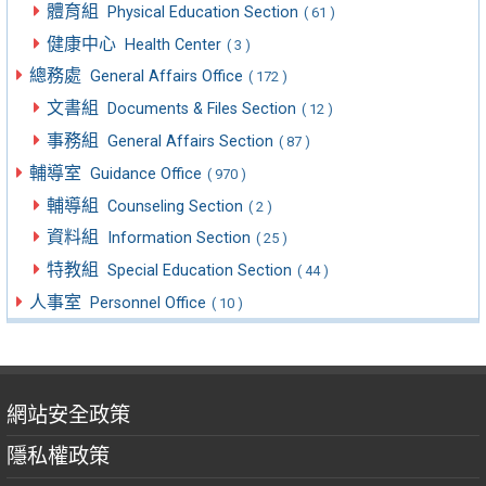
體育組
Physical Education Section
( 61 )
健康中心
Health Center
( 3 )
總務處
General Affairs Office
( 172 )
文書組
Documents & Files Section
( 12 )
事務組
General Affairs Section
( 87 )
輔導室
Guidance Office
( 970 )
輔導組
Counseling Section
( 2 )
資料組
Information Section
( 25 )
特教組
Special Education Section
( 44 )
人事室
Personnel Office
( 10 )
網站安全政策
隱私權政策