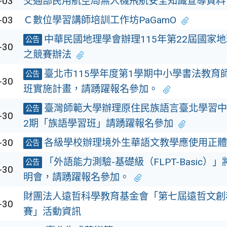
-03
交通部民用航空局無人機飛航安全知識宣導資料
-03
Ｃ數位學習講師培訓工作坊PaGamO
中華民國地理學會辦理115年第22屆國家
公告
-30
之競賽辦法
臺北市115學年度第1學期中小學書法教育
公告
-30
班實施計畫，請踴躍報名參加。
臺灣師範大學辦理原住民族語言臺北學習中
公告
-30
2期「族語學習班」請踴躍報名參加
-30
各級學校辦理境外生華語文教學應使用正體
公告
「外語能力測驗-基礎級（FLPT-Basic）
公告
-30
明會，請踴躍報名參加。
財團法人遠哲科學教育基金會「第七屆遠哲文創
-30
賽」活動資訊