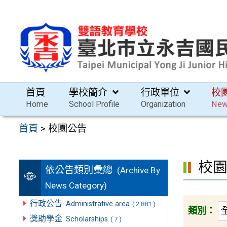
跳
至
主
要
內
容
首頁
學校簡介
行政單位
校
區
Home
School Profile
Organization
Ne
首頁
>
校園公告
校
依公告類別彙總
(Archive By
News Category)
行政公告
Administrative area
( 2,881 )
類別：
獎助學金
Scholarships
( 7 )