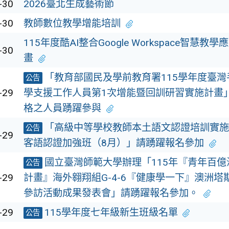
-30
2026臺北生成藝術節
-30
教師數位教學增能培訓
115年度酷AI整合Google Workspace智慧
-30
畫
「教育部國民及學前教育署115學年度臺
公告
-29
學支援工作人員第1次增能暨回訓研習實施計畫
格之人員踴躍參與
「高級中等學校教師本土語文認證培訓實施計
公告
-29
客語認證加強班（8月）」請踴躍報名參加
國立臺灣師範大學辦理「115年『青年百
公告
-29
計畫』海外翱翔組G-4-6『健康學一下』澳洲塔
參訪活動成果發表會」請踴躍報名參加。
-29
115學年度七年級新生班級名單
公告