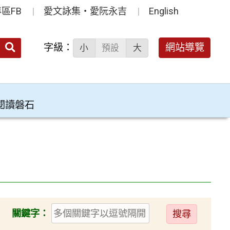
區FB
愛文詠集‧愛阮永吉
English
送出
字級：
網站導覽
小
預設
大
搜
尋：
閱讀磐石
送
關鍵字：
出