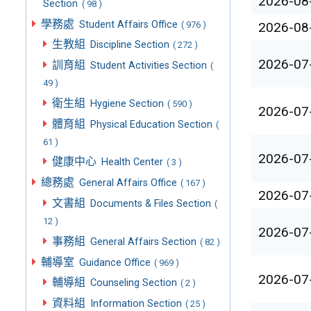
2026-08
Section
( 98 )
學務處
Student Affairs Office
( 976 )
2026-08
生教組
Discipline Section
( 272 )
2026-07
訓育組
Student Activities Section
(
49 )
衛生組
Hygiene Section
( 590 )
2026-07
體育組
Physical Education Section
(
61 )
2026-07
健康中心
Health Center
( 3 )
總務處
General Affairs Office
( 167 )
2026-07
文書組
Documents & Files Section
(
12 )
2026-07
事務組
General Affairs Section
( 82 )
輔導室
Guidance Office
( 969 )
2026-07
輔導組
Counseling Section
( 2 )
資料組
Information Section
( 25 )