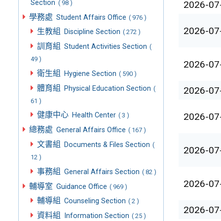
Section
( 98 )
2026-07
學務處
Student Affairs Office
( 976 )
2026-07
生教組
Discipline Section
( 272 )
訓育組
Student Activities Section
(
49 )
2026-07
衛生組
Hygiene Section
( 590 )
體育組
Physical Education Section
(
2026-07
61 )
健康中心
2026-07
Health Center
( 3 )
總務處
General Affairs Office
( 167 )
文書組
Documents & Files Section
(
2026-07
12 )
事務組
General Affairs Section
( 82 )
2026-07
輔導室
Guidance Office
( 969 )
輔導組
Counseling Section
( 2 )
2026-07
資料組
Information Section
( 25 )