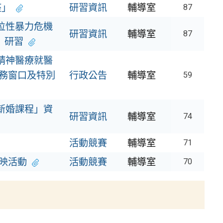
座」
研習資訊
輔導室
87
位性暴力危機
研習資訊
輔導室
87
」研習
精神醫療就醫
務窗口及特別
行政公告
輔導室
59
新婚課程」資
研習資訊
輔導室
74
活動競賽
輔導室
71
放映活動
活動競賽
輔導室
70