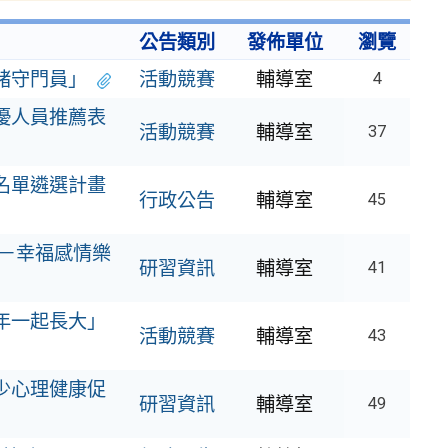
公告類別
發佈單位
瀏覽
緒守門員」
活動競賽
輔導室
4
優人員推薦表
活動競賽
輔導室
37
名單遴選計畫
行政公告
輔導室
45
－幸福感情樂
研習資訊
輔導室
41
年一起長大」
活動競賽
輔導室
43
少心理健康促
研習資訊
輔導室
49