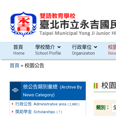
跳
至
主
要
內
容
首頁
學校簡介
行政單位
校
區
Home
School Profile
Organization
Ne
首頁
>
校園公告
校
依公告類別彙總
(Archive By
News Category)
行政公告
Administrative area
( 2,880 )
類別：
獎助學金
Scholarships
( 7 )