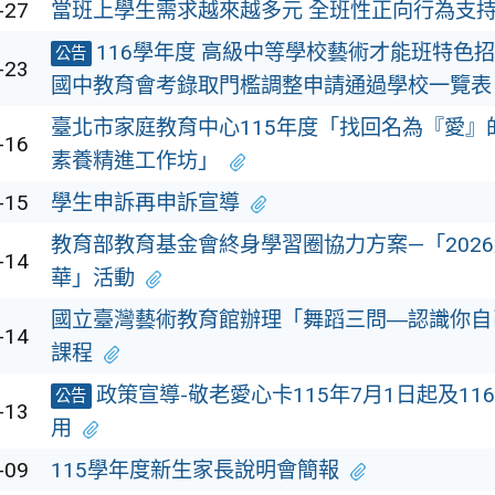
-27
當班上學生需求越來越多元 全班性正向行為支
116學年度 高級中等學校藝術才能班特色
公告
-23
國中教育會考錄取門檻調整申請通過學校一覽表
臺北市家庭教育中心115年度「找回名為『愛』
-16
素養精進工作坊」
-15
學生申訴再申訴宣導
教育部教育基金會終身學習圈協力方案—「202
-14
華」活動
國立臺灣藝術教育館辦理「舞蹈三問―認識你自
-14
課程
政策宣導-敬老愛心卡115年7月1日起及11
公告
-13
用
-09
115學年度新生家長說明會簡報