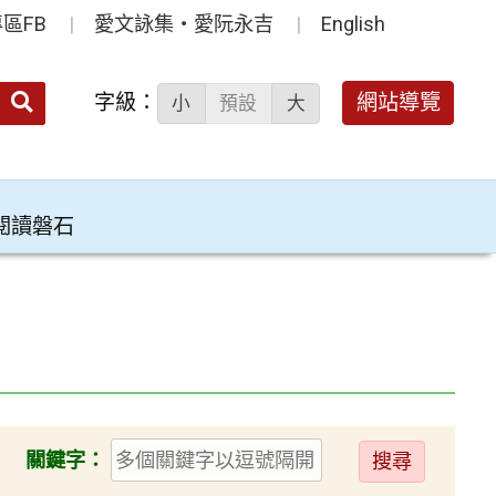
區FB
愛文詠集‧愛阮永吉
English
送出
字級：
網站導覽
小
預設
大
搜
尋：
閱讀磐石
送
關鍵字：
出