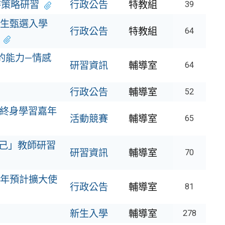
持策略研習
行政公告
特教組
39
招生甄選入學
行政公告
特教組
64
的能力—情感
研習資訊
輔導室
64
行政公告
輔導室
52
6終身學習嘉年
活動競賽
輔導室
65
己」教師研習
研習資訊
輔導室
70
6年預計擴大使
行政公告
輔導室
81
新生入學
輔導室
278