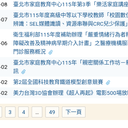
-08
臺北市家庭教育中心115年第3季「樂活家庭講
臺北市115年度高級中等以下學校教師「校園數
-07
辨識：SEL媒體識讀、資源串聯與CRC兒少保護
衛生福利部115年度補助辦理「嚴重情緒行為者
-06
障礙改善及精神病早期介入計畫」之醫療機構服
門診服務概況
臺北市家庭教育中心115年「親密關係工作坊－
-02
訊
-02
第2屆全國科技教育鐵道模型創意競賽
-02
美力台灣3D協會辦理《超人再起》電影500場
3
4
...
49
下一頁
Page
Page
Page
Page