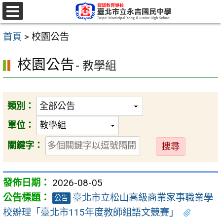
跳
至
選
單
主
首頁
>
校園公告
要
校園公告
- 教學組
內
容
區
類別：
單位：
送
關鍵字：
出
2026-08-05
臺北市立松山高級商業家事職業學
公告
校辧理「臺北市115年度教師組語文競賽」