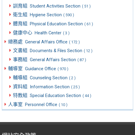
訓育組
Student Activities Section
( 51 )
衛生組
Hygiene Section
( 590 )
體育組
Physical Education Section
( 61 )
健康中心
Health Center
( 3 )
總務處
General Affairs Office
( 172 )
文書組
Documents & Files Section
( 12 )
事務組
General Affairs Section
( 87 )
輔導室
Guidance Office
( 970 )
輔導組
Counseling Section
( 2 )
資料組
Information Section
( 25 )
特教組
Special Education Section
( 44 )
人事室
Personnel Office
( 10 )