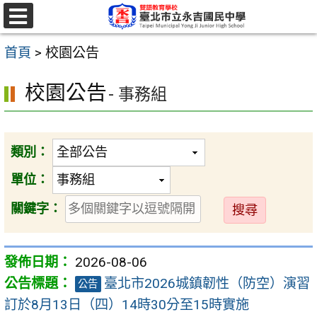
跳
至
選
單
主
首頁
>
校園公告
要
校園公告
- 事務組
內
容
區
類別：
單位：
送
關鍵字：
出
2026-08-06
臺北市2026城鎮韌性（防空）演習
公告
訂於8月13日（四）14時30分至15時實施