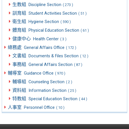
生教組
Discipline Section
( 273 )
訓育組
Student Activities Section
( 51 )
衛生組
Hygiene Section
( 590 )
體育組
Physical Education Section
( 61 )
健康中心
Health Center
( 3 )
總務處
General Affairs Office
( 172 )
文書組
Documents & Files Section
( 12 )
事務組
General Affairs Section
( 87 )
輔導室
Guidance Office
( 970 )
輔導組
Counseling Section
( 2 )
資料組
Information Section
( 25 )
特教組
Special Education Section
( 44 )
人事室
Personnel Office
( 10 )