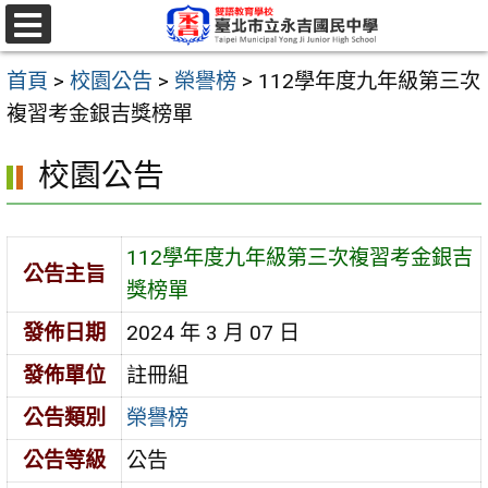
跳
至
選
單
主
首頁
>
校園公告
>
榮譽榜
>
112學年度九年級第三次
要
複習考金銀吉獎榜單
內
校園公告
容
區
112學年度九年級第三次複習考金銀吉
公告主旨
獎榜單
發佈日期
2024 年 3 月 07 日
發佈單位
註冊組
公告類別
榮譽榜
公告等級
公告