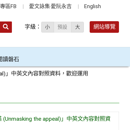
專區FB
愛文詠集‧愛阮永吉
English
送出
字級：
網站導覽
小
預設
大
搜
尋：
閱讀磐石
ppeal)」中英文內容對照資料，歡迎運用
asking the appeal)」中英文內容對照資