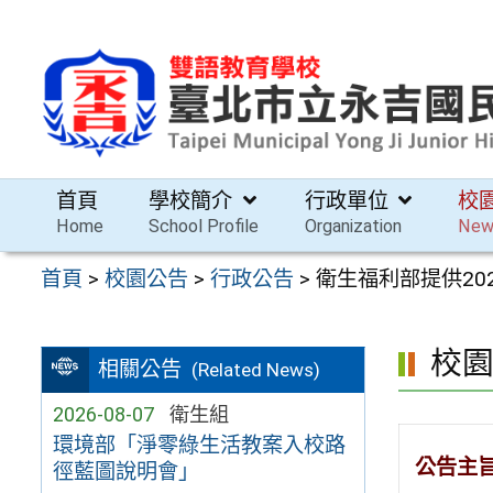
跳
至
主
要
內
容
首頁
學校簡介
行政單位
校
區
Home
School Profile
Organization
New
首頁
>
校園公告
>
行政公告
>
衛生福利部提供202
校
相關公告
(Related News)
2026-08-07
衛生組
環境部「淨零綠生活教案入校路
公告主
徑藍圖說明會」