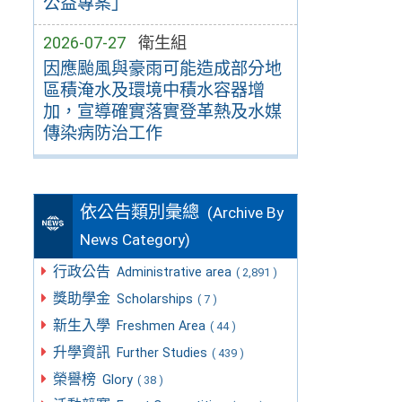
公益專案」
2026-07-27
衛生組
因應颱風與豪雨可能造成部分地
區積淹水及環境中積水容器增
加，宣導確實落實登革熱及水媒
傳染病防治工作
依公告類別彙總
(Archive By
News Category)
行政公告
Administrative area
( 2,891 )
獎助學金
Scholarships
( 7 )
新生入學
Freshmen Area
( 44 )
升學資訊
Further Studies
( 439 )
榮譽榜
Glory
( 38 )