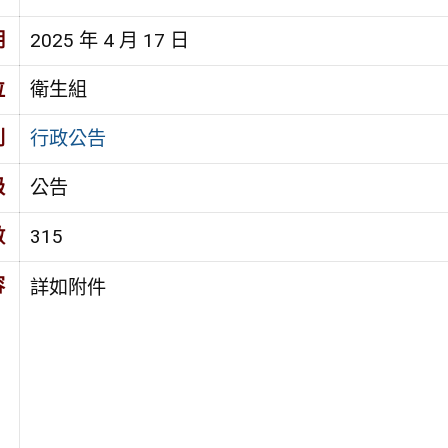
期
2025 年 4 月 17 日
位
衛生組
別
行政公告
級
公告
數
315
容
詳如附件