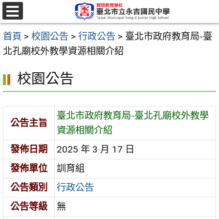
跳
至
選
單
主
首頁
>
校園公告
>
行政公告
>
臺北市政府教育局-臺
要
北孔廟校外教學資源相關介紹
內
校園公告
容
區
臺北市政府教育局-臺北孔廟校外教學
公告主旨
資源相關介紹
發佈日期
2025 年 3 月 17 日
發佈單位
訓育組
公告類別
行政公告
公告等級
無