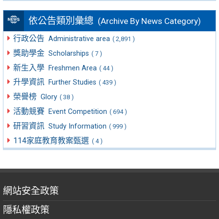
依公告類別彙總
(Archive By News Category)
行政公告
Administrative area
( 2,891 )
獎助學金
Scholarships
( 7 )
新生入學
Freshmen Area
( 44 )
升學資訊
Further Studies
( 439 )
榮譽榜
Glory
( 38 )
活動競賽
Event Competition
( 694 )
研習資訊
Study Information
( 999 )
114家庭教育教案甄選
( 4 )
網站安全政策
隱私權政策