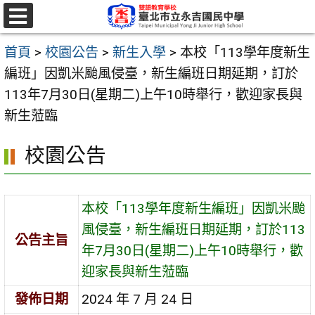
跳
至
選
單
主
首頁
>
校園公告
>
新生入學
>
本校「113學年度新生
要
編班」因凱米颱風侵臺，新生編班日期延期，訂於
內
113年7月30日(星期二)上午10時舉行，歡迎家長與
容
新生蒞臨
區
校園公告
本校「113學年度新生編班」因凱米颱
風侵臺，新生編班日期延期，訂於113
公告主旨
年7月30日(星期二)上午10時舉行，歡
迎家長與新生蒞臨
發佈日期
2024 年 7 月 24 日