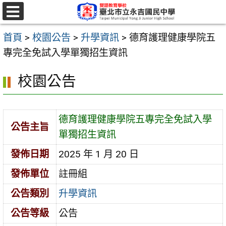
跳
至
選
單
主
首頁
>
校園公告
>
升學資訊
>
德育護理健康學院五
要
專完全免試入學單獨招生資訊
內
校園公告
容
區
德育護理健康學院五專完全免試入學
公告主旨
單獨招生資訊
發佈日期
2025 年 1 月 20 日
發佈單位
註冊組
公告類別
升學資訊
公告等級
公告