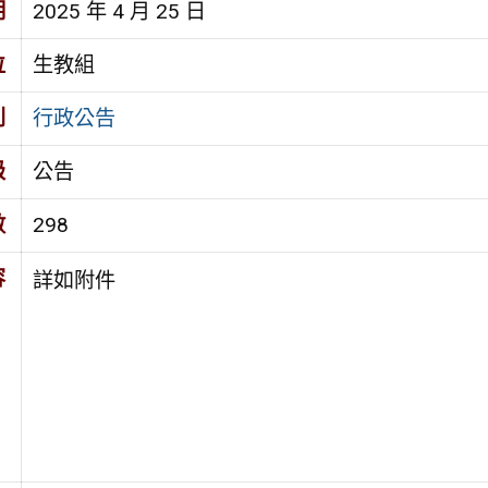
期
2025 年 4 月 25 日
位
生教組
別
行政公告
級
公告
數
298
容
詳如附件