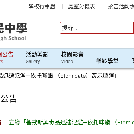
學校行事曆
處室分機表
永吉活動專
園公告
活動剪影
校園影音
樂齡學堂
ws
Gallery
Video
速氾濫—依托咪酯 （Etomidate）喪屍煙彈」
園公告
旨
宣導「警戒新興毒品迅速氾濫—依托咪酯 （Etomid