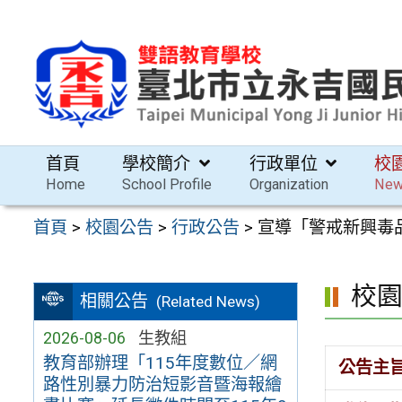
跳
至
主
要
內
容
首頁
學校簡介
行政單位
校
區
Home
School Profile
Organization
Ne
首頁
>
校園公告
>
行政公告
>
宣導「警戒新興毒品迅
校
相關公告
(Related News)
2026-08-06
生教組
教育部辦理「115年度數位／網
公告主
路性別暴力防治短影音暨海報繪