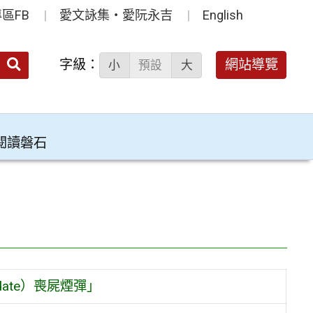
區FB
愛文詠集‧愛阮永吉
English
送出
字級：
網站導覽
小
預設
大
搜
尋：
閱讀磐石
ate）喪屍煙彈」