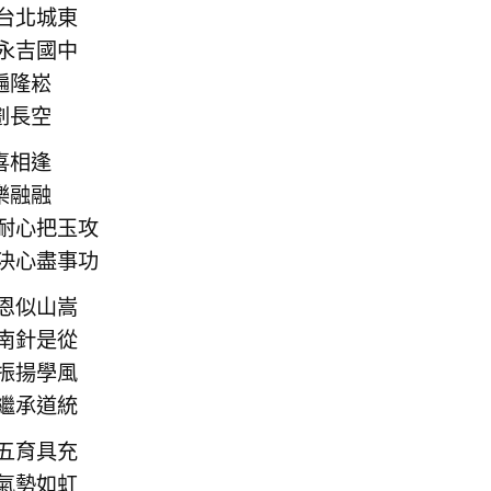
 台北城東
 永吉國中
遍隆崧
劃長空
喜相逢
樂融融
 耐心把玉攻
 決心盡事功
 恩似山嵩
 南針是從
 振揚學風
 繼承道統
 五育具充
 氣勢如虹