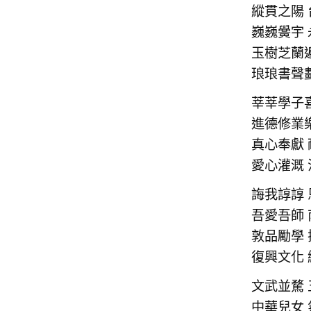
縱貫之陽
巍巍黌宇
玉樹芝蘭
琅琅書聲
莘莘學子
進德修業
真心奉獻
愛心灌溉
誨我諄諄
吾愛吾師
敦品勵學
復興文化
文武並騖
中華兒女