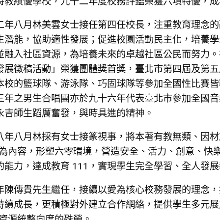
特教績優學校，九十二年度校務評鑑榮獲六項特優，成
二年八月林美雲女士接任第四任校長，注重教育理念的
生潛能，協助適性發展；促進校園活動民主化，培養學
並融入社區資源，為培養未來的卓越社區公民而努力。
發展徵稿活動」榮獲團體獎首獎，臺北市第四屆及第五
本校的籃球隊、游泳隊、巧固球隊等參加全國性比賽皆
三年之男生合唱團亦於九十六年代表臺北市參加全國音
永吉師生蹈厲奮發，與時具進的精神。
八年八月林採有女士接篆視事，將本著有教無類、因材
)為內容，形塑六零環境，營造安全、活力、創意、快
的能力，達成教育 111，實現學生完全學習、全人發
年陳傳貴先生繼任，接續以愛為核心校務發展的理念，
持續成長，更積極對外建立合作網絡，提供學生多元展
-資源統整向度的殊榮。