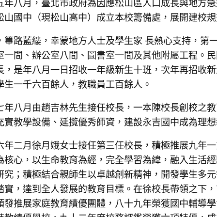
五年八月，臺北市政府為因應松山區人口成長與地方急
松山國中（現松山高中）成立本校籌備處，展開建校規
，篳路藍縷，幸蒙地方人士及學生家 長熱心支持，第
室一間、辦公室八間、圖書室一間及其他附屬工程。民
長，是年八月一日招收一年級新生十班，次年再招收新
學生一千六百餘人，教職員工百餘人。
七年八月由趙吉林先生接任校長，一本陳校長創校之教
充實教學設備、延攬優秀師資，建設永吉國中成為理想
六年二月徐月娥女士接任第三任校長，積極推展九年一
為核心，以生命教育為經，完全學習為緯，融入生活經
研究；積極結合親師生以卓越創新精神，開發學生多元
踏實，達到全人發展的教育目標。在徐校長帶領之下，
頒發推展家庭教育績優團體，八十九年榮獲國中輔導學