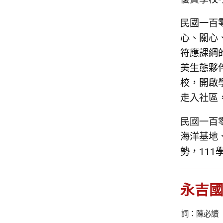
民國一百
心、關心
符應課綱
美生態夥
校，開啟
走入社區
民國一百
海洋基地
勢，11
永吉
詞：陳必讀