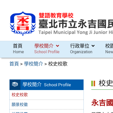
跳
至
主
要
內
容
首頁
學校簡介
行政單位
校
區
Home
School Profile
Organization
Ne
首頁
>
學校簡介
>
校史校歌
校
學校簡介
School Profile
校史校歌
永吉
願景校徽