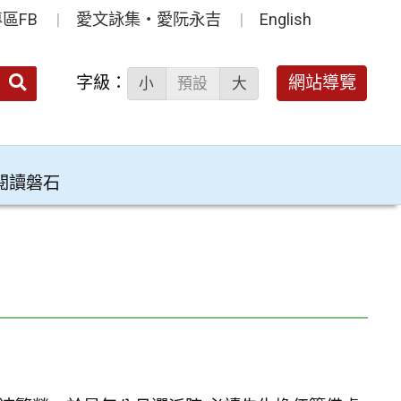
區FB
愛文詠集‧愛阮永吉
English
送出
字級：
網站導覽
小
預設
大
搜
尋：
閱讀磐石