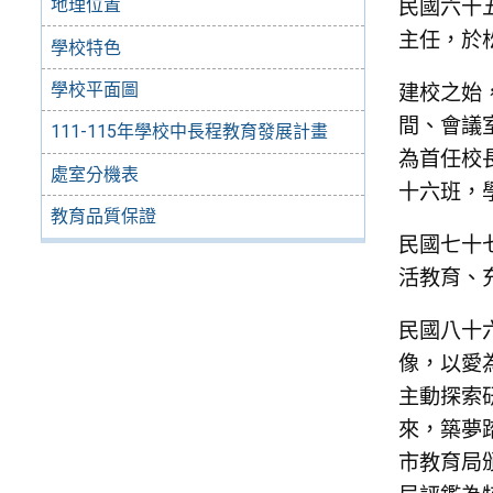
民國六十
地理位置
主任，於
學校特色
學校平面圖
建校之始
間、會議
111-115年學校中長程教育發展計畫
為首任校
處室分機表
十六班，
教育品質保證
民國七十
活教育、
民國八十
像，以愛
主動探索
來，築夢
市教育局