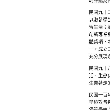
局評鑑為
民國九十
以激發學
習生活；
創新專業
體獎項，
一，成立
充分展現
民國九十
活、生態
生帶著走
民國一百
學績效皆
優質學校