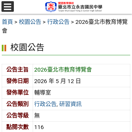
跳
至
選
單
主
首頁
>
校園公告
>
行政公告
>
2026臺北市教育博覽
要
會
內
校園公告
容
區
公告主旨
2026臺北市教育博覽會
發佈日期
2026 年 5 月 12 日
發佈單位
輔導室
公告類別
行政公告
,
研習資訊
公告等級
無
點閱次數
116