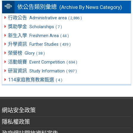
依公告類別彙總
(Archive By News Category)
行政公告
Administrative area
( 2,886 )
獎助學金
Scholarships
( 7 )
新生入學
Freshmen Area
( 44 )
升學資訊
Further Studies
( 439 )
榮譽榜
Glory
( 38 )
活動競賽
Event Competition
( 694 )
研習資訊
Study Information
( 997 )
114家庭教育教案甄選
( 4 )
網站安全政策
隱私權政策