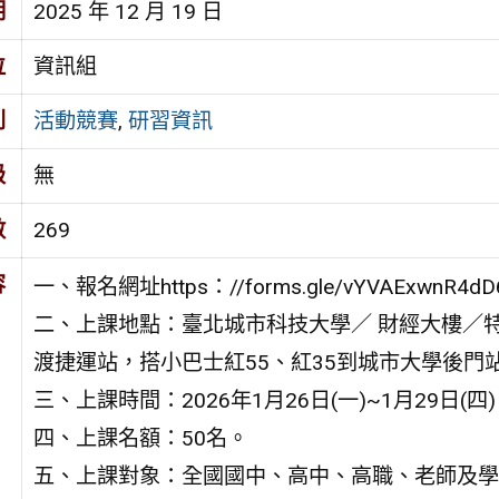
期
2025 年 12 月 19 日
位
資訊組
別
活動競賽
,
研習資訊
級
無
數
269
容
一、報名網址https：//forms.gle/vYVAExwnR4dD
二、上課地點：臺北城市科技大學／ 財經大樓／特
渡捷運站，搭小巴士紅55、紅35到城市大學後門
三、上課時間：2026年1月26日(一)~1月29日(四
四、上課名額：50名。
五、上課對象：全國國中、高中、高職、老師及學