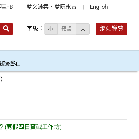
區FB
愛文詠集‧愛阮永吉
English
送出
字級：
網站導覽
小
預設
大
搜
尋：
閱讀磐石
)
營 (寒假四日實戰工作坊)