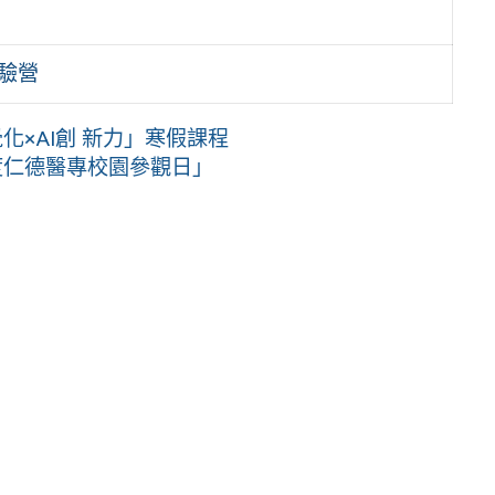
體驗營
化×AI創 新力」寒假課程
度仁德醫專校園參觀日」