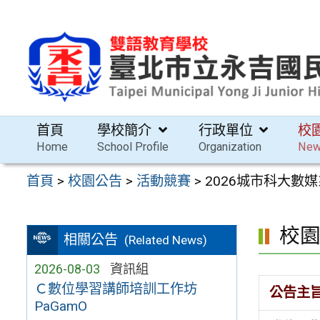
跳
至
主
要
內
容
首頁
學校簡介
行政單位
校
區
Home
School Profile
Organization
Ne
首頁
>
校園公告
>
活動競賽
>
2026城市科大數
校
相關公告
(Related News)
2026-08-03
資訊組
Ｃ數位學習講師培訓工作坊
公告主
PaGamO