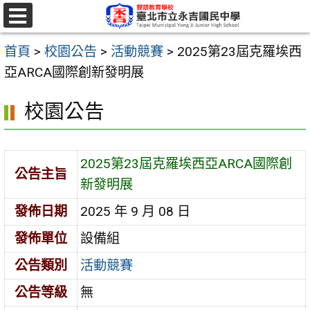
跳
至
選
單
主
首頁
>
校園公告
>
活動競賽
>
2025第23屆克羅埃西
要
亞ARCA國際創新發明展
內
校園公告
容
區
2025第23屆克羅埃西亞ARCA國際創
公告主旨
新發明展
發佈日期
2025 年 9 月 08 日
發佈單位
設備組
公告類別
活動競賽
公告等級
無