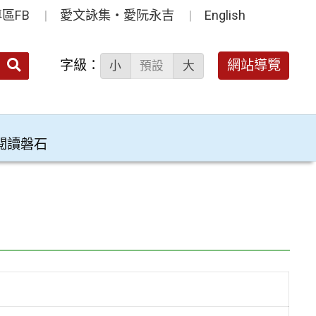
區FB
愛文詠集‧愛阮永吉
English
送出
字級：
網站導覽
小
預設
大
搜
尋：
閱讀磐石