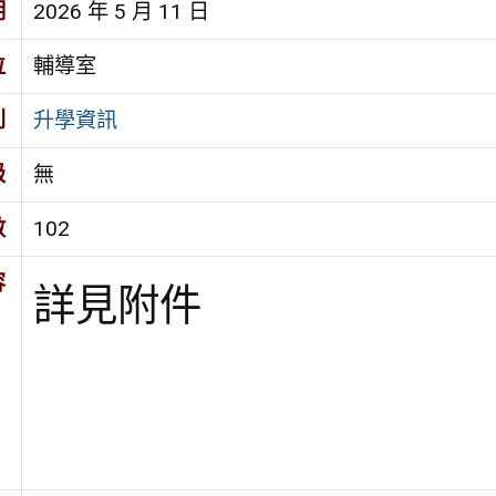
期
2026 年 5 月 11 日
位
輔導室
別
升學資訊
級
無
數
102
容
詳見附件