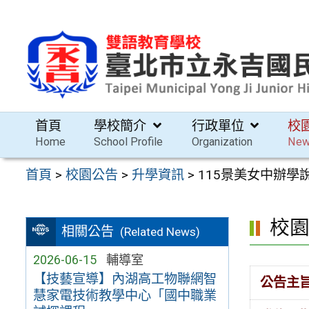
跳
至
主
要
內
容
首頁
學校簡介
行政單位
校
區
Home
School Profile
Organization
Ne
首頁
>
校園公告
>
升學資訊
>
115景美女中辦學
校
相關公告
(Related News)
2026-06-15
輔導室
【技藝宣導】內湖高工物聯網智
公告主
慧家電技術教學中心「國中職業