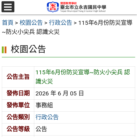
跳
至
選
單
主
首頁
>
校園公告
>
行政公告
>
115年6月份防災宣導
要
~防火小尖兵 認識火災
內
校園公告
容
區
115年6月份防災宣導~防火小尖兵 認
公告主旨
識火災
發佈日期
2026 年 6 月 05 日
發佈單位
事務組
公告類別
行政公告
公告等級
公告