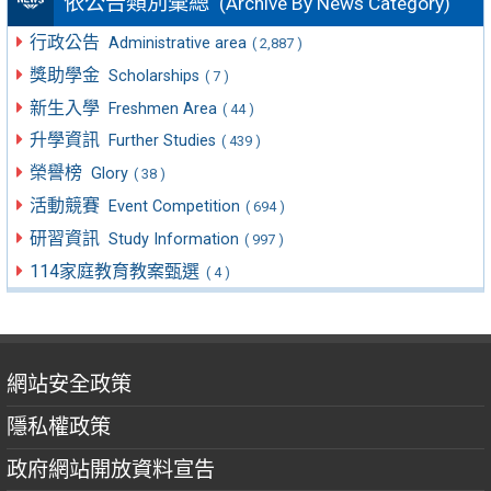
依公告類別彙總
(Archive By News Category)
行政公告
Administrative area
( 2,887 )
獎助學金
Scholarships
( 7 )
新生入學
Freshmen Area
( 44 )
升學資訊
Further Studies
( 439 )
榮譽榜
Glory
( 38 )
活動競賽
Event Competition
( 694 )
研習資訊
Study Information
( 997 )
114家庭教育教案甄選
( 4 )
網站安全政策
隱私權政策
政府網站開放資料宣告