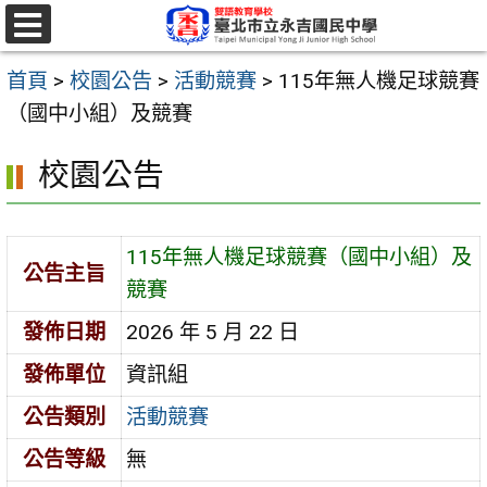
跳
至
選
單
主
首頁
>
校園公告
>
活動競賽
>
115年無人機足球競賽
要
（國中小組）及競賽
內
校園公告
容
區
115年無人機足球競賽（國中小組）及
公告主旨
競賽
發佈日期
2026 年 5 月 22 日
發佈單位
資訊組
公告類別
活動競賽
公告等級
無