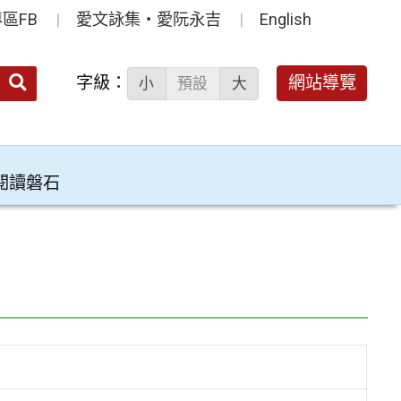
區FB
愛文詠集‧愛阮永吉
English
送出
字級：
網站導覽
小
預設
大
搜
尋：
閱讀磐石