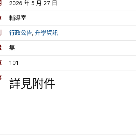
期
2026 年 5 月 27 日
位
輔導室
別
行政公告
,
升學資訊
級
無
數
101
容
詳見附件