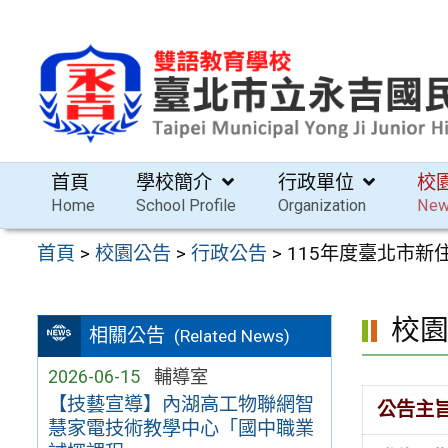
跳
至
主
要
內
容
首頁
學校簡介
行政單位
校
區
Home
School Profile
Organization
Ne
首頁
>
校園公告
>
行政公告
>
115年度臺北市
校
相關公告
(Related News)
2026-06-15
輔導室
【技藝宣導】內湖高工物聯網智
公告主
慧家電技術教學中心「國中職業