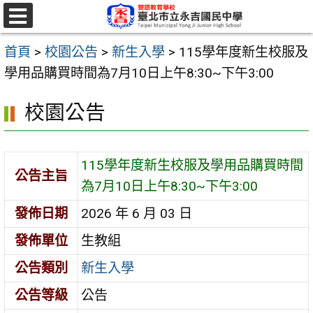
跳
至
選
單
主
首頁
>
校園公告
>
新生入學
>
115學年度新生校服及
要
學用品購買時間為7月10日上午8:30~下午3:00
內
校園公告
容
區
115學年度新生校服及學用品購買時間
公告主旨
為7月10日上午8:30~下午3:00
發佈日期
2026 年 6 月 03 日
發佈單位
生教組
公告類別
新生入學
公告等級
公告