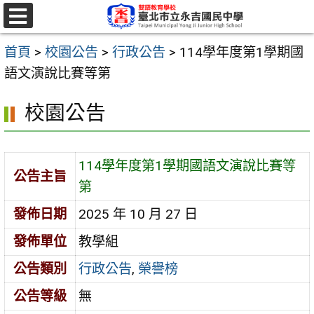
跳
至
選
單
主
首頁
>
校園公告
>
行政公告
>
114學年度第1學期國
要
語文演說比賽等第
內
校園公告
容
區
114學年度第1學期國語文演說比賽等
公告主旨
第
發佈日期
2025 年 10 月 27 日
發佈單位
教學組
公告類別
行政公告
,
榮譽榜
公告等級
無