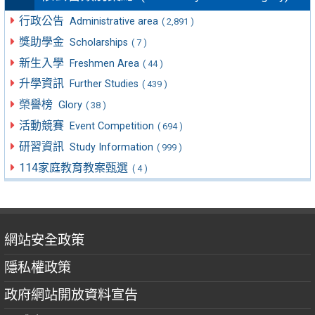
行政公告
Administrative area
( 2,891 )
獎助學金
Scholarships
( 7 )
新生入學
Freshmen Area
( 44 )
升學資訊
Further Studies
( 439 )
榮譽榜
Glory
( 38 )
活動競賽
Event Competition
( 694 )
研習資訊
Study Information
( 999 )
114家庭教育教案甄選
( 4 )
網站安全政策
隱私權政策
政府網站開放資料宣告