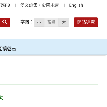
區FB
愛文詠集‧愛阮永吉
English
送出
字級：
網站導覽
小
預設
大
搜
尋：
閱讀磐石
動