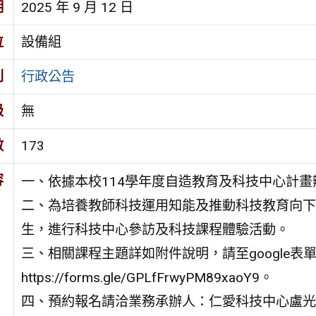
期
2025 年 9 月 12 日
位
設備組
別
行政公告
級
無
數
173
容
一、依據本校114學年度自造教育及科技中心計畫
二、為培養教師科技運用知能及推動科技教育向下
生，進行科技中心參訪及科技課程體驗活動。
三、相關課程主題詳如附件說明，請至google表
https://forms.gle/GPLfFrwyPM89xaoY9。
四、預約報名請洽業務承辦人：仁愛科技中心盧光倩專任助