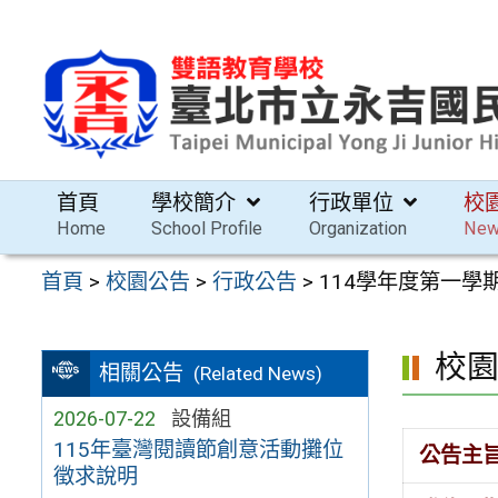
跳
至
主
要
內
容
首頁
學校簡介
行政單位
校
區
Home
School Profile
Organization
Ne
首頁
>
校園公告
>
行政公告
>
114學年度第一
校
相關公告
(Related News)
2026-07-22
設備組
115年臺灣閱讀節創意活動攤位
公告主
徵求說明