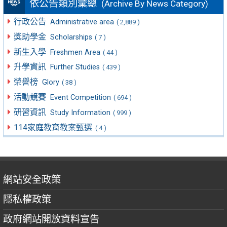
依公告類別彙總
(Archive By News Category)
行政公告
Administrative area
( 2,889 )
獎助學金
Scholarships
( 7 )
新生入學
Freshmen Area
( 44 )
升學資訊
Further Studies
( 439 )
榮譽榜
Glory
( 38 )
活動競賽
Event Competition
( 694 )
研習資訊
Study Information
( 999 )
114家庭教育教案甄選
( 4 )
網站安全政策
隱私權政策
政府網站開放資料宣告