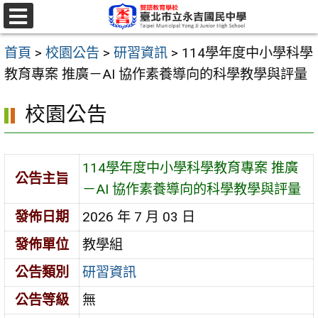
跳
至
選
單
主
首頁
>
校園公告
>
研習資訊
>
114學年度中小學科學
要
教育專案 推廣－AI 協作素養導向的科學教學與評量
內
校園公告
容
區
114學年度中小學科學教育專案 推廣
公告主旨
－AI 協作素養導向的科學教學與評量
發佈日期
2026 年 7 月 03 日
發佈單位
教學組
公告類別
研習資訊
公告等級
無