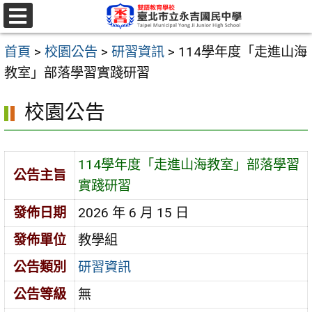
跳
至
選
單
主
首頁
>
校園公告
>
研習資訊
>
114學年度「走進山海
要
教室」部落學習實踐研習
內
校園公告
容
區
114學年度「走進山海教室」部落學習
公告主旨
實踐研習
發佈日期
2026 年 6 月 15 日
發佈單位
教學組
公告類別
研習資訊
公告等級
無