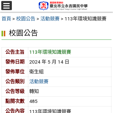
跳
至
選
單
主
首頁
>
校園公告
>
活動競賽
>
113年環境知識競賽
要
校園公告
內
容
區
公告主旨
113年環境知識競賽
發佈日期
2024 年 5 月 14 日
發佈單位
衛生組
公告類別
活動競賽
公告等級
轉知
點閱次數
485
公告內容
113年環境知識競賽