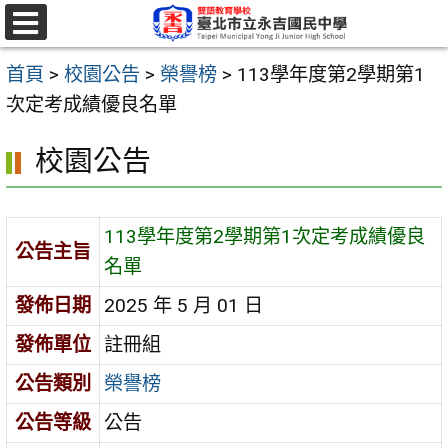
跳
至
選
單
主
首頁
>
校園公告
>
榮譽榜
>
113學年度第2學期第1
要
次定考成績優良名單
內
校園公告
容
區
113學年度第2學期第1次定考成績優良
公告主旨
名單
發佈日期
2025 年 5 月 01 日
發佈單位
註冊組
公告類別
榮譽榜
公告等級
公告