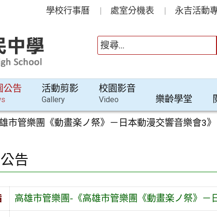
學校行事曆
處室分機表
永吉活動專
園公告
活動剪影
校園影音
樂齡學堂
ws
Gallery
Video
高雄市管樂團《動畫楽ノ祭》－日本動漫交響音樂會3》
園公告
旨
高雄市管樂團-《高雄市管樂團《動畫楽ノ祭》－