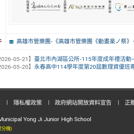
高雄市管樂團-《高雄市管樂團《動畫楽ノ祭》
件
026-05-21】
臺北市內湖區公所-115年度成年禮活
026-05-20】
永春高中114學年度第20屆數理資優班
策
隱私權政策
政府網站開放資料宣告
正
Municipal Yong Ji Junior High School
室分機)