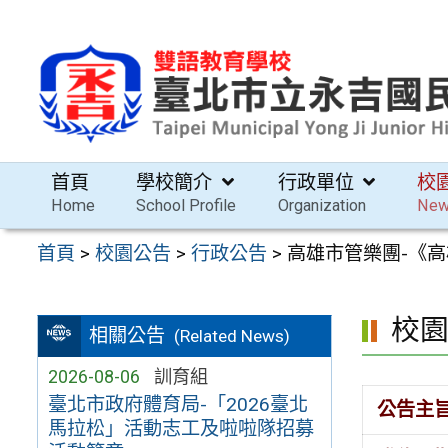
跳
至
主
要
內
容
首頁
學校簡介
行政單位
校
區
Home
School Profile
Organization
Ne
首頁
>
校園公告
>
行政公告
>
高雄市管樂團-《
校
相關公告
(Related News)
2026-08-06
訓育組
臺北市政府體育局-「2026臺北
公告主
馬拉松」活動志工及啦啦隊招募