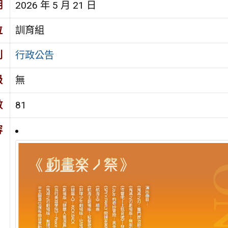
期
2026 年 5 月 21 日
位
訓育組
別
行政公告
級
無
數
81
容