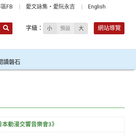
區FB
愛文詠集‧愛阮永吉
English
送出
字級：
網站導覽
小
預設
大
搜
尋：
閱讀磐石
日本動漫交響音樂會3》