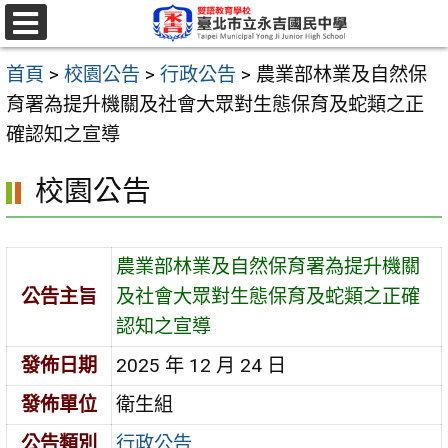
跳
至
選
單
主
首頁
>
校園公告
>
行政公告
>
農業部林業及自然保
要
育署為提升機關及社會大眾對生態保育及蛇類之正
內
確認知之宣導
容
校園公告
區
農業部林業及自然保育署為提升機關
公告主旨
及社會大眾對生態保育及蛇類之正確
認知之宣導
發佈日期
2025 年 12 月 24 日
發佈單位
衛生組
公告類別
行政公告