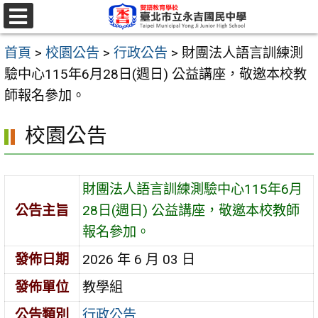
跳
至
選
單
主
首頁
>
校園公告
>
行政公告
>
財團法人語言訓練測
要
驗中心115年6月28日(週日) 公益講座，敬邀本校教
內
師報名參加。
容
校園公告
區
財團法人語言訓練測驗中心115年6月
公告主旨
28日(週日) 公益講座，敬邀本校教師
報名參加。
發佈日期
2026 年 6 月 03 日
發佈單位
教學組
公告類別
行政公告