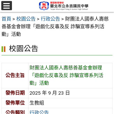
跳
至
選
單
主
首頁
>
校園公告
>
行政公告
>
財團法人國泰人壽慈
要
善基金會辦理「遊戲化反毒及反 詐騙宣導系列活
內
動」活動
容
校園公告
區
財團法人國泰人壽慈善基金會辦理
公告主旨
「遊戲化反毒及反 詐騙宣導系列活
動」活動
發佈日期
2025 年 9 月 23 日
發佈單位
生教組
公告類別
行政公告