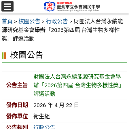
跳
至
選
單
主
首頁
>
校園公告
>
行政公告
>
財團法人台灣永續能
要
源研究基金會舉辦「2026第四屆 台灣生物多樣性
內
獎」評選活動
容
校園公告
區
財團法人台灣永續能源研究基金會舉
公告主旨
辦「2026第四屆 台灣生物多樣性獎」
評選活動
發佈日期
2026 年 4 月 22 日
發佈單位
衛生組
公告類別
行政公告