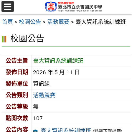
跳
至
選
單
主
首頁
>
校園公告
>
活動競賽
>
臺大資訊系統訓練班
要
校園公告
內
容
區
公告主旨
臺大資訊系統訓練班
發佈日期
2026 年 5 月 11 日
發佈單位
資訊組
公告類別
活動競賽
公告等級
無
點閱次數
107
公告內容
臺大資訊系統訓練班
(點擊下載檔案)