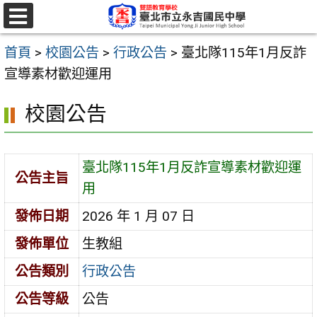
跳
至
選
單
主
首頁
>
校園公告
>
行政公告
>
臺北隊115年1月反詐
要
宣導素材歡迎運用
內
校園公告
容
區
臺北隊115年1月反詐宣導素材歡迎運
公告主旨
用
發佈日期
2026 年 1 月 07 日
發佈單位
生教組
公告類別
行政公告
公告等級
公告