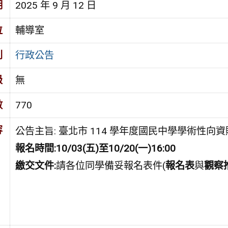
期
2025 年 9 月 12 日
位
輔導室
別
行政公告
級
無
數
770
容
公告主旨: 臺北市 114 學年度國民中學學術性
報名時間:
10/03(
五)至10/20(一)16:00
繳交文件:
請各位同學備妥報名表件(
報名表
與
觀察