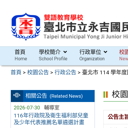
跳
至
主
要
內
容
首頁
學校簡介
行政單位
校
區
Home
School Profile
Organization
Ne
首頁
>
校園公告
>
行政公告
>
臺北市 114 學
校
相關公告
(Related News)
2026-07-30
輔導室
116年行政院及衛生福利部兒童
公告主
及少年代表推薦名單遴選計畫