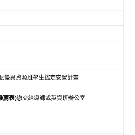
向資賦優異資源班學生鑑定安置計畫
推薦表)
繳交給導師或英資班辦公室