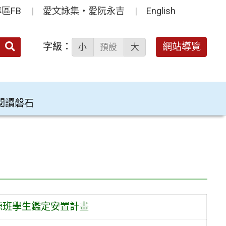
區FB
愛文詠集‧愛阮永吉
English
送出
字級：
網站導覽
小
預設
大
搜
尋：
閱讀磐石
資源班學生鑑定安置計畫