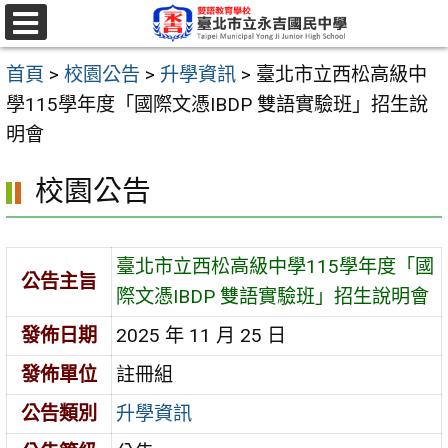
跳
至
選
單
主
首頁
>
校園公告
>
升學資訊
>
臺北市立西松高級中
要
學115學年度「國際文憑IBDP 雙語實驗班」招生說
內
明會
容
校園公告
區
臺北市立西松高級中學115學年度「國
公告主旨
際文憑IBDP 雙語實驗班」招生說明會
發佈日期
2025 年 11 月 25 日
發佈單位
註冊組
公告類別
升學資訊