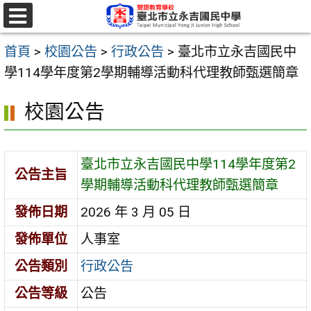
跳
至
選
單
主
首頁
>
校園公告
>
行政公告
>
臺北市立永吉國民中
要
學114學年度第2學期輔導活動科代理教師甄選簡章
內
校園公告
容
區
臺北市立永吉國民中學114學年度第2
公告主旨
學期輔導活動科代理教師甄選簡章
發佈日期
2026 年 3 月 05 日
發佈單位
人事室
公告類別
行政公告
公告等級
公告