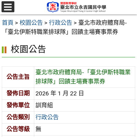
跳
至
選
單
主
首頁
>
校園公告
>
行政公告
>
臺北市政府體育局-
要
「臺北伊斯特職業排球隊」回饋主場賽事票券
內
校園公告
容
區
臺北市政府體育局-「臺北伊斯特職業
公告主旨
排球隊」回饋主場賽事票券
發佈日期
2026 年 1 月 22 日
發佈單位
訓育組
公告類別
行政公告
公告等級
無