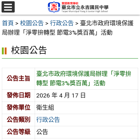
跳
至
選
單
主
首頁
>
校園公告
>
行政公告
>
臺北市政府環境保護
要
局辦理「淨零拚轉型 節電3%獎百萬」活動
內
校園公告
容
區
臺北市政府環境保護局辦理「淨零拚
公告主旨
轉型 節電3%獎百萬」活動
發佈日期
2026 年 4 月 17 日
發佈單位
衛生組
公告類別
行政公告
公告等級
公告