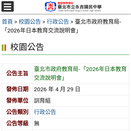
跳
至
選
單
主
首頁
>
校園公告
>
行政公告
>
臺北市政府教育局-
要
「2026年日本教育交流說明會」
內
校園公告
容
區
臺北市政府教育局-「2026年日本教育
公告主旨
交流說明會」
發佈日期
2026 年 4 月 29 日
發佈單位
訓育組
公告類別
行政公告
公告等級
無