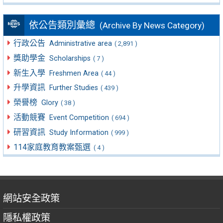
依公告類別彙總
(Archive By News Category)
行政公告
Administrative area
( 2,891 )
獎助學金
Scholarships
( 7 )
新生入學
Freshmen Area
( 44 )
升學資訊
Further Studies
( 439 )
榮譽榜
Glory
( 38 )
活動競賽
Event Competition
( 694 )
研習資訊
Study Information
( 999 )
114家庭教育教案甄選
( 4 )
網站安全政策
隱私權政策