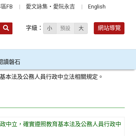
區FB
愛文詠集‧愛阮永吉
English
送出
字級：
網站導覽
小
預設
大
搜
尋：
閱讀磐石
基本法及公務人員行政中立法相關規定。
政中立，確實遵照教育基本法及公務人員行政中