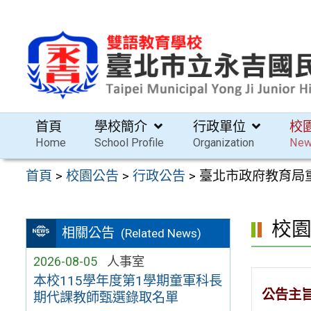
跳
至
主
要
內
容
首頁
學校簡介
行政單位
校
區
Home
School Profile
Organization
Ne
首頁
>
校園公告
>
行政公告
>
臺北市政府教育局
校
相關公告
(Related News)
2026-08-05
人事室
本校115學年度第1學期童軍科長
公告主
期代課教師甄選錄取名單