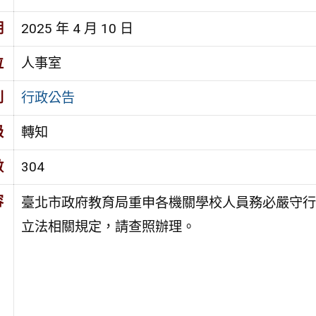
期
2025 年 4 月 10 日
位
人事室
別
行政公告
級
轉知
數
304
容
臺北市政府教育局重申各機關學校人員務必嚴守行
立法相關規定，請查照辦理。