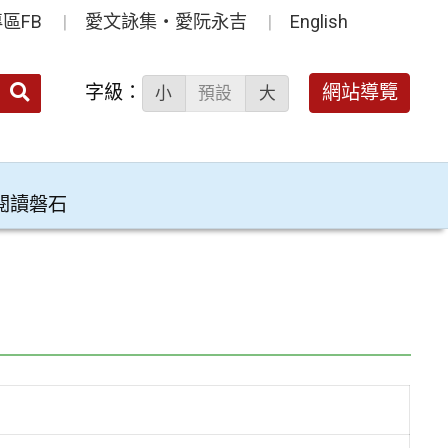
區FB
愛文詠集‧愛阮永吉
English
送出
字級：
網站導覽
小
預設
大
搜
尋：
閱讀磐石
」