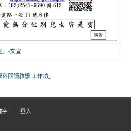
座」-文宣
科閱讀教學 工作坊」
體字
登入