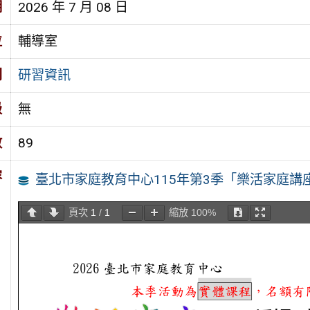
期
2026 年 7 月 08 日
位
輔導室
別
研習資訊
級
無
數
89
容
臺北市家庭教育中心115年第3季「樂活家庭講
頁次
1
/
1
縮放
100%