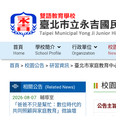
跳
至
主
要
內
容
首頁
學校簡介
行政單位
校
區
Home
School Profile
Organization
Ne
首頁
>
校園公告
>
研習資訊
>
臺北市家庭教育中心
校
相關公告
(Related News)
2026-08-07
輔導室
「爸爸不只是幫忙：數位時代的
公告主
共同照顧與家庭教育」微論壇