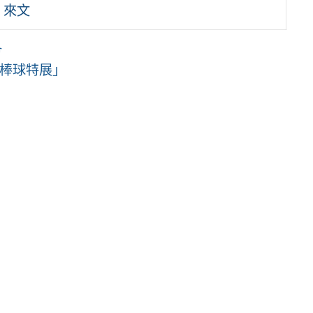
 來文
會
緣棒球特展」