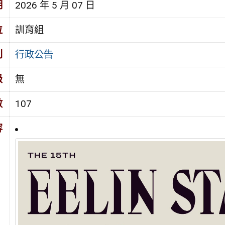
期
2026 年 5 月 07 日
位
訓育組
別
行政公告
級
無
數
107
容