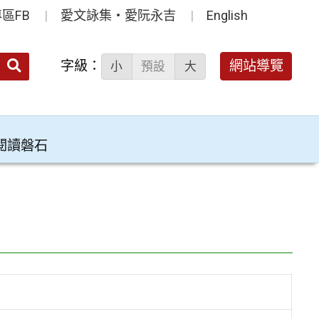
區FB
愛文詠集‧愛阮永吉
English
送出
字級：
網站導覽
小
預設
大
搜
尋：
閱讀磐石