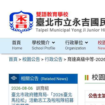
跳
至
主
要
內
容
首頁
學校簡介
行政單位
校
區
Home
School Profile
Organization
Ne
首頁
>
校園公告
>
行政公告
>
育達高級中等-20
校
相關公告
(Related News)
2026-08-06
訓育組
臺北市政府體育局-「2026臺北
公告主
馬拉松」活動志工及啦啦隊招募