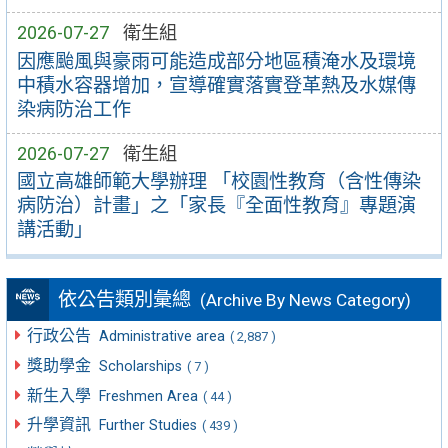
2026-07-27
衛生組
因應颱風與豪雨可能造成部分地區積淹水及環境
中積水容器增加，宣導確實落實登革熱及水媒傳
染病防治工作
2026-07-27
衛生組
國立高雄師範大學辦理 「校園性教育（含性傳染
病防治）計畫」之「家長『全面性教育』專題演
講活動」
依公告類別彙總
(Archive By News Category)
行政公告
Administrative area
( 2,887 )
獎助學金
Scholarships
( 7 )
新生入學
Freshmen Area
( 44 )
升學資訊
Further Studies
( 439 )