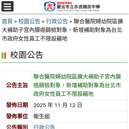
跳
至
選
單
主
首頁
>
校園公告
>
行政公告
>
聯合醫院婦幼院區擴
要
大補助子宮內膜癌篩檢對象，新增補助對象為台北
內
市政府女性員工不限設籍地
容
校園公告
區
聯合醫院婦幼院區擴大補助子宮內膜
公告主旨
癌篩檢對象，新增補助對象為台北市
政府女性員工不限設籍地
發佈日期
2025 年 11 月 12 日
發佈單位
衛生組
公告類別
行政公告