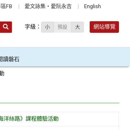
區FB
愛文詠集‧愛阮永吉
English
送出
字級：
網站導覽
小
預設
大
搜
尋：
閱讀磐石
動
的海洋絲路》課程體驗活動