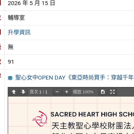
期
2026 年 5 月 15 日
位
輔導室
別
升學資訊
級
無
數
91
容
聖心女中OPEN DAY《東亞時尚買手：穿越千
頁次
1
/
1
縮放
100%