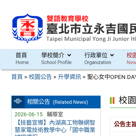
跳
至
主
要
內
容
首頁
學校簡介
行政單位
校
區
Home
School Profile
Organization
Ne
首頁
>
校園公告
>
升學資訊
>
聖心女中OPEN 
校
相關公告
(Related News)
2026-06-15
輔導室
【技藝宣導】內湖高工物聯網智
公告主
慧家電技術教學中心「國中職業