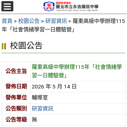
跳
至
選
單
主
首頁
>
校園公告
>
研習資訊
>
羅東高級中學辦理115
要
年「社會情緒學習一日體驗營」
內
校園公告
容
區
羅東高級中學辦理115年「社會情緒學
公告主旨
習一日體驗營」
發佈日期
2026 年 5 月 14 日
發佈單位
輔導室
公告類別
研習資訊
公告等級
無