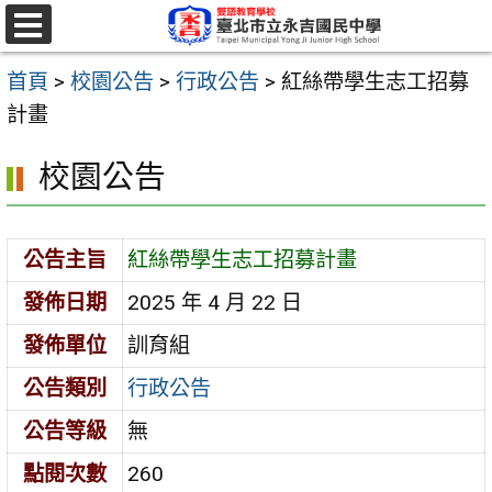
跳
至
選
單
主
首頁
>
校園公告
>
行政公告
>
紅絲帶學生志工招募
要
計畫
內
校園公告
容
區
公告主旨
紅絲帶學生志工招募計畫
發佈日期
2025 年 4 月 22 日
發佈單位
訓育組
公告類別
行政公告
公告等級
無
點閱次數
260